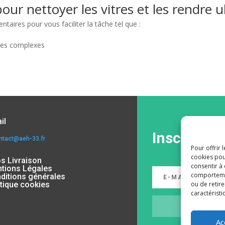
our nettoyer les vitres et les rendre ul
ires pour vous faciliter la tâche tel que :
ces complexes
il
Inscrivez-
ntact@aeh-33.fr
Pour offrir 
cookies pou
os Livraison
consentir à
tions Légales
comportement
ditions générales
ou de retire
itique cookies
caractéristi
Ac