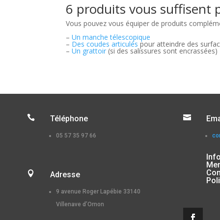
6 produits vous suffisent p
Vous pouvez vous équiper de produits complémenta
–
Un manche télescopique
–
Des coudes articulés
pour atteindre des surfa
–
Un grattoir
(si des salissures sont encrassées)


Téléphone
Ema
05 57 35 97 66
co
Inf
Men
Con

Adresse
Pol
9 avenue Roger Lapébie 33140
Villenave d’Ornon