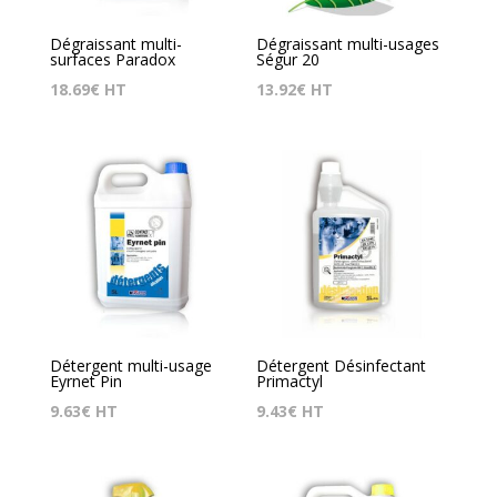
Dégraissant multi-
Dégraissant multi-usages
surfaces Paradox
Ségur 20
18.69
€
HT
13.92
€
HT
Détergent multi-usage
Détergent Désinfectant
Eyrnet Pin
Primactyl
9.63
€
HT
9.43
€
HT