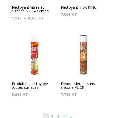
Nettoyant vitres et
Nettoyant Inox KING
surface NVS – Orméa
7.06
€
HT
Plage
1.91
€
–
8.36
€
HT
de
prix :
1.91€
à
8.36€
Produit de nettoyage
Dépoussiérant sans
toutes surfaces
silicone PUCK
5.68
€
HT
7.78
€
HT
1
2
3
4
→