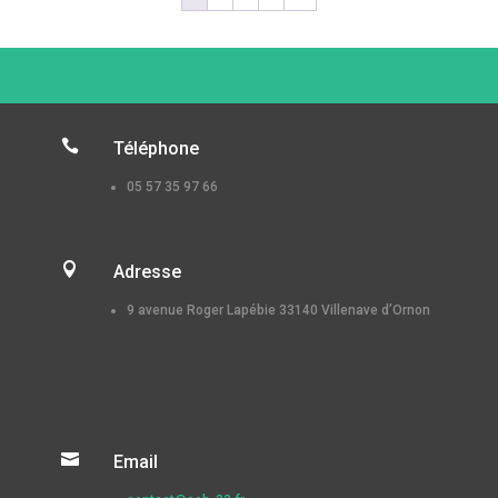

Téléphone
05 57 35 97 66

Adresse
9 avenue Roger Lapébie 33140 Villenave d’Ornon

Email