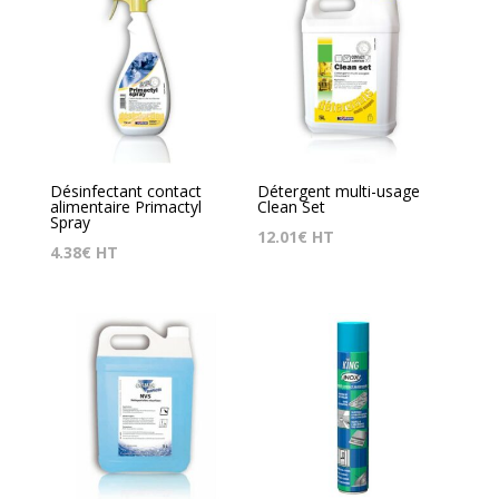
Désinfectant contact
Détergent multi-usage
alimentaire Primactyl
Clean Set
Spray
12.01
€
HT
4.38
€
HT