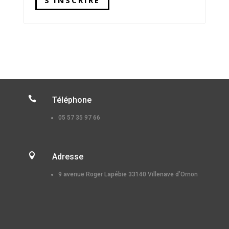

Téléphone
05 57 35 97 66

Adresse
9 avenue Roger Lapébie 33140 Villenave d’Ornon