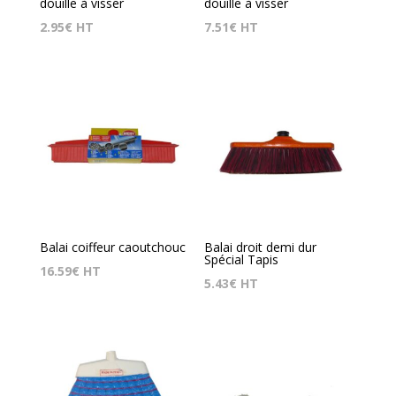
douille à visser
douille à visser
2.95
€
HT
7.51
€
HT
Balai coiffeur caoutchouc
Balai droit demi dur
Spécial Tapis
16.59
€
HT
5.43
€
HT