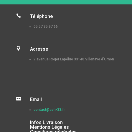

Téléphone
05 57 35 97 66

Adresse
9 avenue Roger Lapébie 33140 Villenave d’Ornon

Email
contact@aeh-33.fr
Infos Livraison
Mentions Légales
Conditions générales