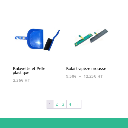
Balayette et Pelle
Balai trapèze mousse
plastique
Plage
9.50
€
–
12.25
€
HT
2.36
€
HT
de
prix :
9.50€
1
2
3
4
→
à
12.25€