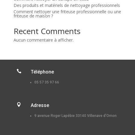
Des produits et matériels de nettoyage professionnels
Comment nettoyer une friteuse professionnelle ou une
friteuse de maison ?
Recent Comments
Aucun commentaire à afficher.

Téléphone
05 57 35 97 66

Adresse
9 avenue Roger Lapébie 33140 Villenave d’Ornon