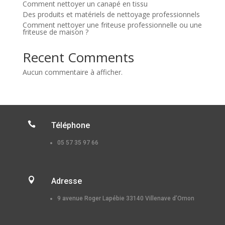
Comment nettoyer un canapé en tissu
Des produits et matériels de nettoyage professionnels
Comment nettoyer une friteuse professionnelle ou une
friteuse de maison ?
Recent Comments
Aucun commentaire à afficher.

Téléphone
05 57 35 97 66

Adresse
9 avenue Roger Lapébie 33140 Villenave d’Ornon