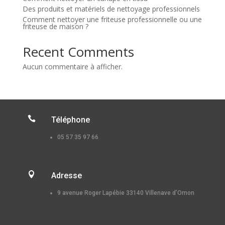
Des produits et matériels de nettoyage professionnels
Comment nettoyer une friteuse professionnelle ou une
friteuse de maison ?
Recent Comments
Aucun commentaire à afficher.

Téléphone
05 57 35 97 66

Adresse
9 avenue Roger Lapébie 33140 Villenave d’Ornon