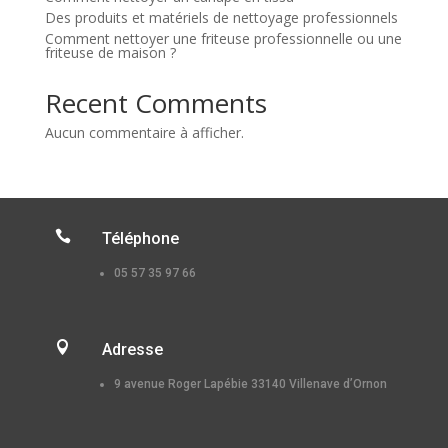
Des produits et matériels de nettoyage professionnels
Comment nettoyer une friteuse professionnelle ou une
friteuse de maison ?
Recent Comments
Aucun commentaire à afficher.

Téléphone
05 57 35 97 66

Adresse
9 avenue Roger Lapébie 33140 Villenave d’Ornon