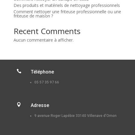
Des produits et matériels de nettoyage professionnels
Comment nettoyer une friteuse professionnelle ou une
friteuse de maison ?
Recent Comments
Aucun commentaire à afficher.

Téléphone
05 57 35 97 66

Adresse
9 avenue Roger Lapébie 33140 Villenave d’Ornon