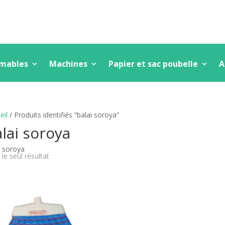
mmables
Machines
Papier et sac poubelle
A
eil
/ Produits identifiés “balai soroya”
lai soroya
i soroya
 le seul résultat