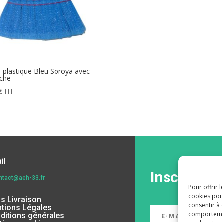
i plastique Bleu Soroya avec
che
€
HT
il
Inscrivez-
ntact@aeh-33.fr
Pour offrir 
cookies pou
os Livraison
consentir à
tions Légales
comportement
ditions générales