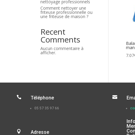
nettoyage professionnels
Comment nettoyer une
friteuse professionnelle ou
une friteuse de maison ?
Recent
Comments
Bala
man
Aucun commentaire à
afficher.
7.07


Téléphone
Ema
05 57 35 97 66
co
Inf
Men
Con

Adresse