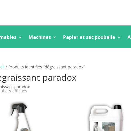
mmables
Machines
Papier et sac poubelle
A
eil
/ Produits identifiés “dégraissant paradox”
égraissant paradox
aissant paradox
Trié
sultats affichés
par
popularité