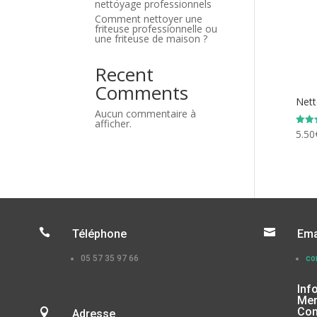
nettoyage professionnels
Comment nettoyer une
friteuse professionnelle ou
une friteuse de maison ?
Recent
Comments
Nett
Aucun commentaire à
afficher.
5.50
Note
4.00
sur 


Téléphone
Ema
05 57 35 97 66
co
Inf
Men
Con

Adresse