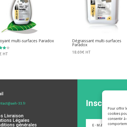
oyant multi-surfaces Paradox
Dégraissant multi-surfaces
Paradox
18.69
€
HT
€
HT
5
il
Inscrivez-
ntact@aeh-33.fr
Pour offrir 
cookies pou
os Livraison
consentir à
tions Légales
comportement
ditions générales