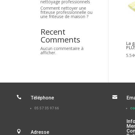
nettoyage professionnels
Comment nettoyer une
friteuse professionnelle ou
une friteuse de maison ?
Recent
Comments
La g
PLU
Aucun commentaire à
afficher.
5.54


Téléphone
Ema
05 57 35 97 66
co
Inf
Men
Con

Adresse