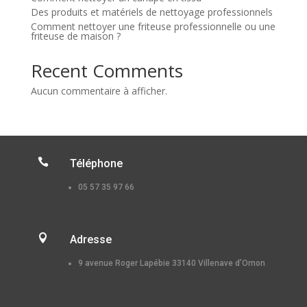
Des produits et matériels de nettoyage professionnels
Comment nettoyer une friteuse professionnelle ou une
friteuse de maison ?
Recent Comments
Aucun commentaire à afficher.

Téléphone
05 57 35 97 66

Adresse
9 avenue Roger Lapébie 33140 Villenave d’Ornon