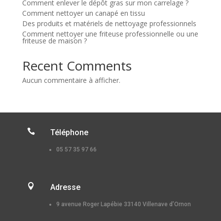
Comment enlever le dépôt gras sur mon carrelage ?
Comment nettoyer un canapé en tissu
Des produits et matériels de nettoyage professionnels
Comment nettoyer une friteuse professionnelle ou une
friteuse de maison ?
Recent Comments
Aucun commentaire à afficher.

Téléphone
05 57 35 97 66

Adresse
9 avenue Roger Lapébie 33140 Villenave d’Ornon