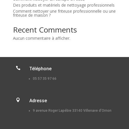
Des produits et matériels de nettoyage professionnels
Comment nettoyer une friteuse professionnelle ou une
friteuse de maison ?
Recent Comments
Aucun commentaire à afficher.

Téléphone
05 57 35 97 66

Adresse
9 avenue Roger Lapébie 33140 Villenave d’Ornon