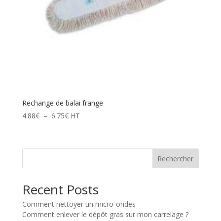
Rechange de balai frange
Plage
4.88
€
–
6.75
€
HT
de
prix :
4.88€
Rechercher
à
6.75€
Recent Posts
Comment nettoyer un micro-ondes
Comment enlever le dépôt gras sur mon carrelage ?