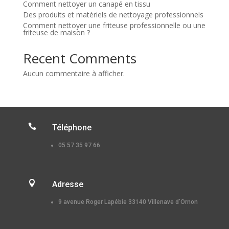
Comment nettoyer un canapé en tissu
Des produits et matériels de nettoyage professionnels
Comment nettoyer une friteuse professionnelle ou une
friteuse de maison ?
Recent Comments
Aucun commentaire à afficher.

Téléphone
05 57 35 97 66

Adresse
9 avenue Roger Lapébie 33140 Villenave d’Ornon