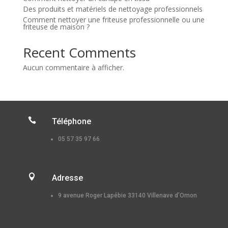
Des produits et matériels de nettoyage professionnels
Comment nettoyer une friteuse professionnelle ou une
friteuse de maison ?
Recent Comments
Aucun commentaire à afficher.

Téléphone
05 57 35 97 66

Adresse
9 avenue Roger Lapébie 33140 Villenave d’Ornon