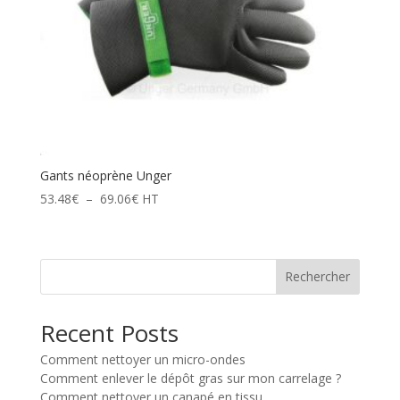
Gants néoprène Unger
Plage
53.48
€
–
69.06
€
HT
de
prix :
53.48€
Rechercher
à
69.06€
Recent Posts
Comment nettoyer un micro-ondes
Comment enlever le dépôt gras sur mon carrelage ?
Comment nettoyer un canapé en tissu