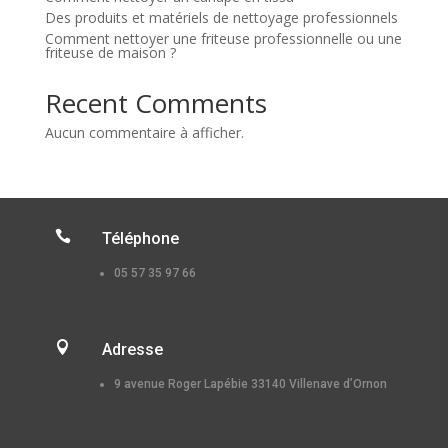
Des produits et matériels de nettoyage professionnels
Comment nettoyer une friteuse professionnelle ou une
friteuse de maison ?
Recent Comments
Aucun commentaire à afficher.

Téléphone
05 57 35 97 66

Adresse
9 avenue Roger Lapébie 33140 Villenave d’Ornon