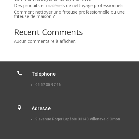
Des produits et matériels de nettoyage professionnels
Comment nettoyer une friteuse professionnelle ou une
friteuse de maison ?
Recent Comments
Aucun commentaire à afficher.

Téléphone
05 57 35 97 66

Adresse
9 avenue Roger Lapébie 33140 Villenave d’Ornon