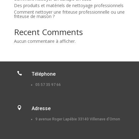
Des produits et matériels de nettoyage professionnels
Comment nettoyer une friteuse professionnelle ou une
friteuse de maison ?
Recent Comments
Aucun commentaire à afficher.

Téléphone
05 57 35 97 66

Adresse
9 avenue Roger Lapébie 33140 Villenave d’Ornon