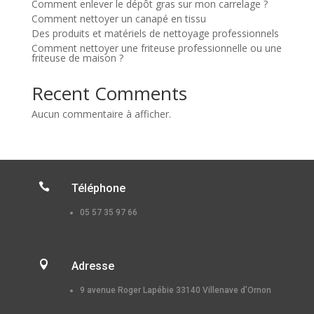
Comment enlever le dépôt gras sur mon carrelage ?
Comment nettoyer un canapé en tissu
Des produits et matériels de nettoyage professionnels
Comment nettoyer une friteuse professionnelle ou une
friteuse de maison ?
Recent Comments
Aucun commentaire à afficher.

Téléphone
05 57 35 97 66

Adresse
9 avenue Roger Lapébie 33140 Villenave d’Ornon