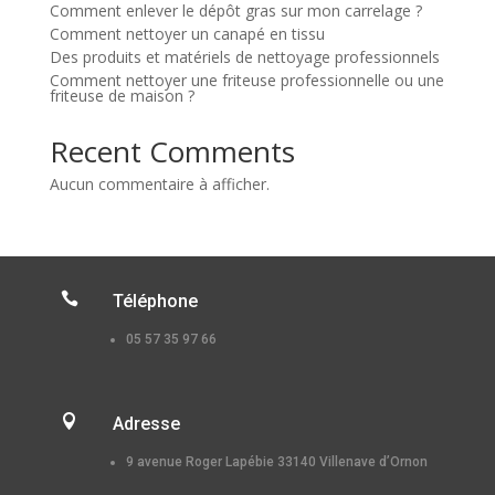
Comment enlever le dépôt gras sur mon carrelage ?
Comment nettoyer un canapé en tissu
Des produits et matériels de nettoyage professionnels
Comment nettoyer une friteuse professionnelle ou une
friteuse de maison ?
Recent Comments
Aucun commentaire à afficher.

Téléphone
05 57 35 97 66

Adresse
9 avenue Roger Lapébie 33140 Villenave d’Ornon