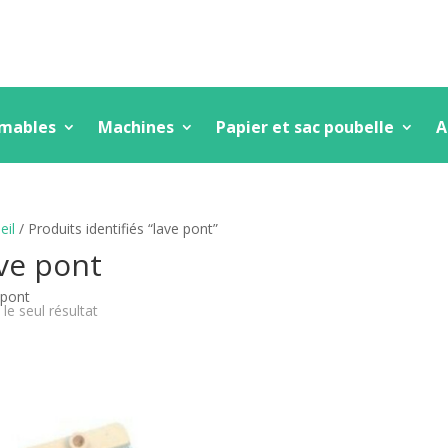
mmables
Machines
Papier et sac poubelle
A
eil
/ Produits identifiés “lave pont”
ve pont
 pont
 le seul résultat