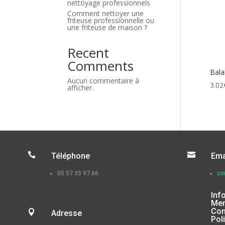
nettoyage professionnels
Comment nettoyer une
friteuse professionnelle ou
une friteuse de maison ?
Recent
Comments
Bala
Aucun commentaire à
3.02
afficher.


Téléphone
Ema
05 57 35 97 66
co
Inf
Men
Con

Adresse
Pol