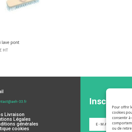
i lave pont
€
HT
il
Inscrivez-
ntact@aeh-33.fr
Pour offrir 
cookies pou
os Livraison
consentir à
tions Légales
comportement
ditions générales
ou de retire
itique cookies