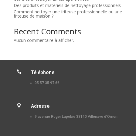
Des produits et matériels de nettoyage professionnels
Comment nettoyer une friteuse professionnelle ou une
friteuse de maison ?
Recent Comments
Aucun commentaire à afficher.

Téléphone
05 57 35 97 66

Adresse
9 avenue Roger Lapébie 33140 Villenave d’Ornon