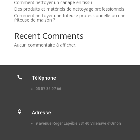
Comment nettoyer un canapé en tissu
Des produits et matériels de nettoyage professionnels
Comment nettoyer une friteuse professionnelle ou une
friteuse de maison ?
Recent Comments
Aucun commentaire à afficher.

Téléphone
05 57 35 97 66

Adresse
9 avenue Roger Lapébie 33140 Villenave d’Ornon