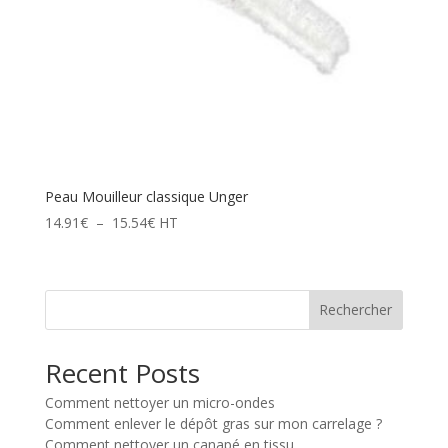
Peau Mouilleur classique Unger
Plage
14.91
€
–
15.54
€
HT
de
prix :
14.91€
Rechercher
à
15.54€
Recent Posts
Comment nettoyer un micro-ondes
Comment enlever le dépôt gras sur mon carrelage ?
Comment nettoyer un canapé en tissu