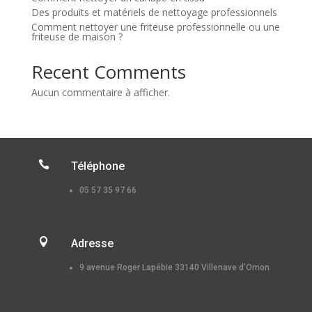
Des produits et matériels de nettoyage professionnels
Comment nettoyer une friteuse professionnelle ou une
friteuse de maison ?
Recent Comments
Aucun commentaire à afficher.

Téléphone
05 57 35 97 66

Adresse
9 avenue Roger Lapébie 33140 Villenave d’Ornon