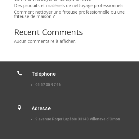
Des produits et matériels de nettoyage professionnels
Comment nettoyer une friteuse professionnelle ou une
friteuse de maison ?
Recent Comments
Aucun commentaire à afficher.

Téléphone
05 57 35 97 66

Adresse
9 avenue Roger Lapébie 33140 Villenave d’Ornon