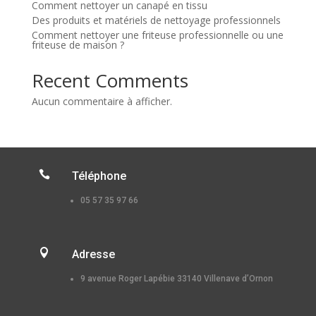
Comment nettoyer un canapé en tissu
Des produits et matériels de nettoyage professionnels
Comment nettoyer une friteuse professionnelle ou une
friteuse de maison ?
Recent Comments
Aucun commentaire à afficher.

Téléphone
05 57 35 97 66

Adresse
9 avenue Roger Lapébie 33140 Villenave d’Ornon