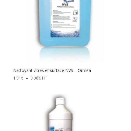
Nettoyant vitres et surface NVS – Orméa
Plage
1.91
€
–
8.36
€
HT
de
prix :
1.91€
à
8.36€