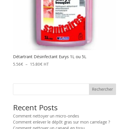
Détartrant Désinfectant Eurys 1L ou 5L
Plage
5.56
€
–
15.80
€
HT
de
prix :
5.56€
Rechercher
à
15.80€
Recent Posts
Comment nettoyer un micro-ondes
Comment enlever le dépôt gras sur mon carrelage ?
Comment nettoyer un canapé en tissu