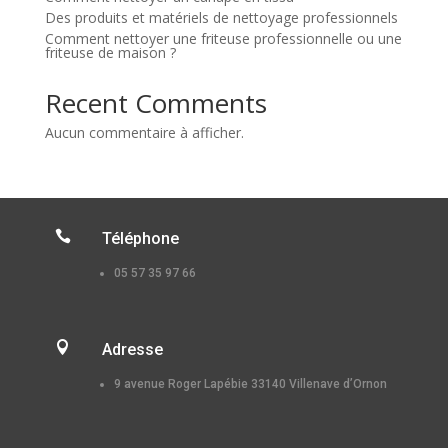
Des produits et matériels de nettoyage professionnels
Comment nettoyer une friteuse professionnelle ou une
friteuse de maison ?
Recent Comments
Aucun commentaire à afficher.

Téléphone
05 57 35 97 66

Adresse
9 avenue Roger Lapébie 33140 Villenave d’Ornon