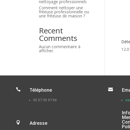
nettoyage professionnels
Comment nettoyer une
friteuse professionnelle ou
une friteuse de maison ?
Recent
Comments
Déte
Aucun commentaire à
12.0
afficher.


Téléphone
Ema
05 57 35 97 66
co
Inf
Men
Con

Adresse
Pol