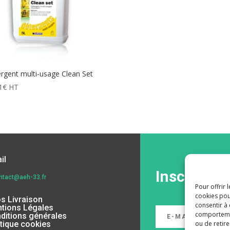
rgent multi-usage Clean Set
1
€
HT
il
Inscrivez-
ntact@aeh-33.fr
Pour offrir 
cookies pou
os Livraison
consentir à
tions Légales
comportement
ditions générales
ou de retire
itique cookies