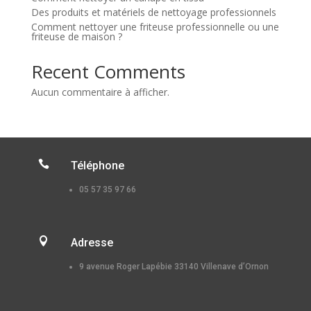
Des produits et matériels de nettoyage professionnels
Comment nettoyer une friteuse professionnelle ou une
friteuse de maison ?
Recent Comments
Aucun commentaire à afficher.

Téléphone
05 57 35 97 66

Adresse
9 avenue Roger Lapébie 33140 Villenave d’Ornon