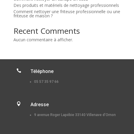
Des produits et matériels de nettoyage professionnels
Comment nettoyer une friteuse professionnelle ou une
friteuse de maison ?
Recent Comments
Aucun commentaire à afficher.

Téléphone
05 57 35 97 66

Adresse
9 avenue Roger Lapébie 33140 Villenave d’Ornon