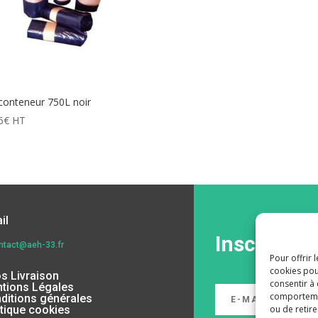
conteneur 750L noir
6
€
HT
il
Inscrivez-
ntact@aeh-33.fr
Pour offrir 
cookies pou
os Livraison
consentir à
tions Légales
comportement
ditions générales
ou de retire
itique cookies