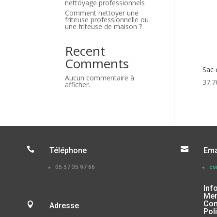
nettoyage professionnels
Comment nettoyer une
friteuse professionnelle ou
une friteuse de maison ?
Recent
Comments
Sac 
Aucun commentaire à
37.7
afficher.


Téléphone
Ema
05 57 35 97 66
co
Inf
Men
Con

Adresse
Pol