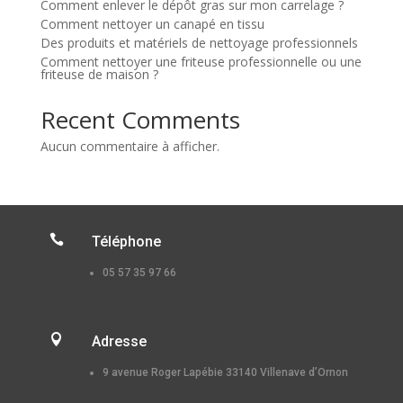
Comment enlever le dépôt gras sur mon carrelage ?
Comment nettoyer un canapé en tissu
Des produits et matériels de nettoyage professionnels
Comment nettoyer une friteuse professionnelle ou une
friteuse de maison ?
Recent Comments
Aucun commentaire à afficher.

Téléphone
05 57 35 97 66

Adresse
9 avenue Roger Lapébie 33140 Villenave d’Ornon