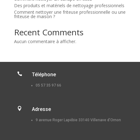
Des produits et matériels de nettoyage professionnels
Comment nettoyer une friteuse professionnelle ou une
friteuse de maison ?
Recent Comments
Aucun commentaire à afficher.

Téléphone
05 57 35 97 66

Adresse
9 avenue Roger Lapébie 33140 Villenave d’Ornon