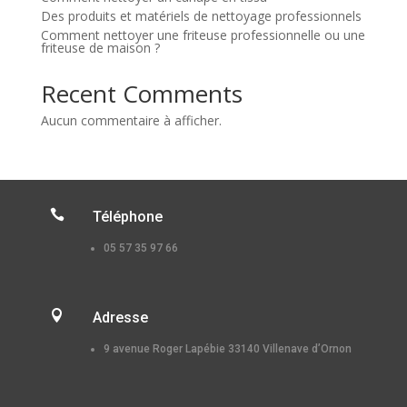
Des produits et matériels de nettoyage professionnels
Comment nettoyer une friteuse professionnelle ou une
friteuse de maison ?
Recent Comments
Aucun commentaire à afficher.

Téléphone
05 57 35 97 66

Adresse
9 avenue Roger Lapébie 33140 Villenave d’Ornon