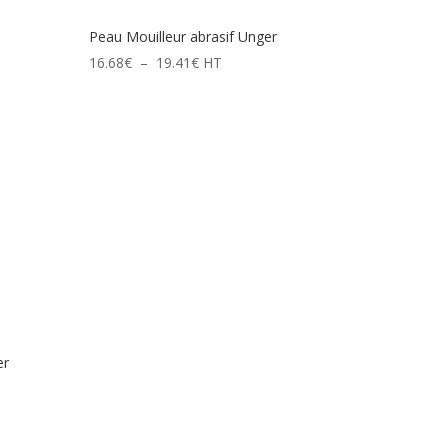
Peau Mouilleur abrasif Unger
Plage
16.68
€
–
19.41
€
HT
de
prix :
16.68€
à
19.41€
er