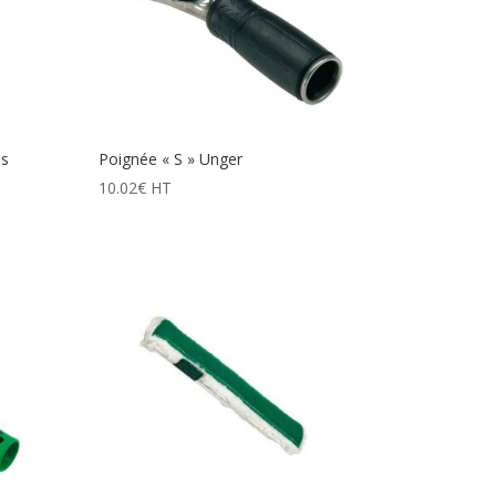
es
Poignée « S » Unger
10.02
€
HT