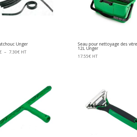
utchouc Unger
Seau pour nettoyage des vitr
12L Unger
Plage
€
–
7.30
€
HT
17.55
€
HT
de
prix :
1.02€
à
7.30€