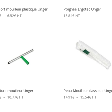
ort mouilleur plastique Unger
Poignée Ergotec Unger
Plage
€
–
6.52
€
HT
13.84
€
HT
de
prix :
5.00€
à
6.52€
ure mouilleur Unger
Peau Mouilleur classique Ung
Plage
Plage
€
–
10.77
€
HT
14.91
€
–
15.54
€
HT
de
de
prix :
prix :