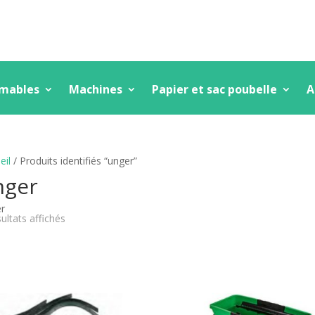
mmables
Machines
Papier et sac poubelle
A
eil
/ Produits identifiés “unger”
nger
r
Trié
sultats affichés
par
popularité