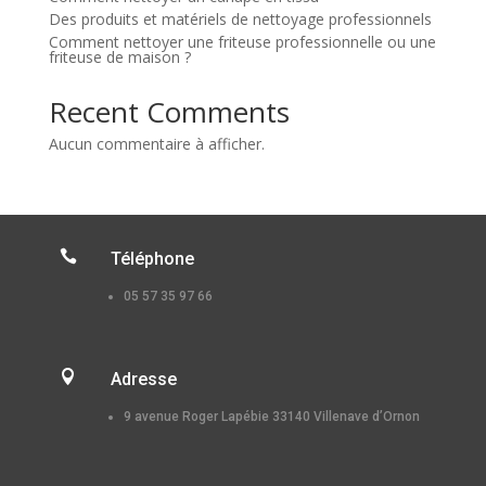
Des produits et matériels de nettoyage professionnels
Comment nettoyer une friteuse professionnelle ou une
friteuse de maison ?
Recent Comments
Aucun commentaire à afficher.

Téléphone
05 57 35 97 66

Adresse
9 avenue Roger Lapébie 33140 Villenave d’Ornon