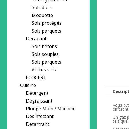
Sols durs
Moquette
Sols protégés
Sols parquets
Décapant
Sols bétons
Sols souples
Sols parquets
Autres sols
ECOCERT
Cuisine
Descrip
Détergent
Dégraissant
Vous ave
Plonge Main / Machine
différen
Désinfectant
Un gaz p
tels que
Détartrant