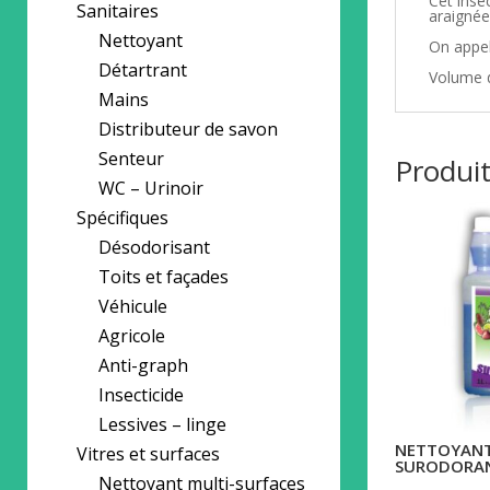
Cet inse
Sanitaires
araignée
Nettoyant
On appel
Détartrant
Volume d
Mains
Distributeur de savon
Senteur
Produit
WC – Urinoir
Spécifiques
Désodorisant
Toits et façades
Véhicule
Agricole
Anti-graph
Insecticide
Lessives – linge
NETTOYANT
Vitres et surfaces
SURODORA
Nettoyant multi-surfaces