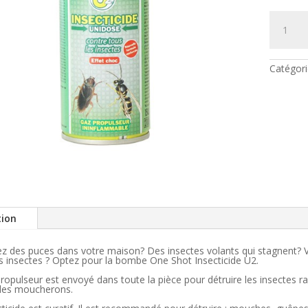
quantité
de
Bombe
One
Shot
Insectici
Catégori
U2
tion
z des puces dans votre maison? Des insectes volants qui stagnent? Vou
ts insectes ? Optez pour la bombe One Shot Insecticide U2.
ropulseur est envoyé dans toute la pièce pour détruire les insectes r
 les moucherons.