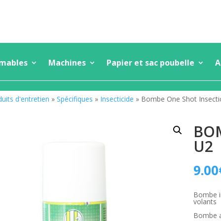
mmables
Machines
Papier et sac poubelle
A
uits d'entretien
»
Spécifiques
»
Insecticide
» Bombe One Shot Insecti
BOM
U2
9.00
Bombe in
volants
Bombe a