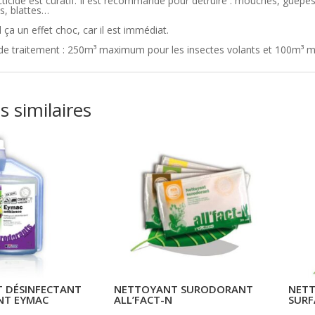
cticide est curatif. Il est recommandé pour détruire : mouches, guêpes
s, blattes…
 ça un effet choc, car il est immédiat.
e traitement : 250m³ maximum pour les insectes volants et 100m³ 
s similaires
 DÉSINFECTANT
NETTOYANT SURODORANT
NETT
NT EYMAC
ALL’FACT-N
SURF