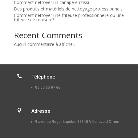
Comment nettoyer un canapé en tissu
Des produits et matériels de nettoyage professionnels
Comment nettoyer une friteuse professionnelle ou une
friteuse de maison ?
Recent Comments
Aucun commentaire à afficher.

Téléphone
05 57 35 97 66

Adresse
9 avenue Roger Lapébie 33140 Villenave d’Ornon