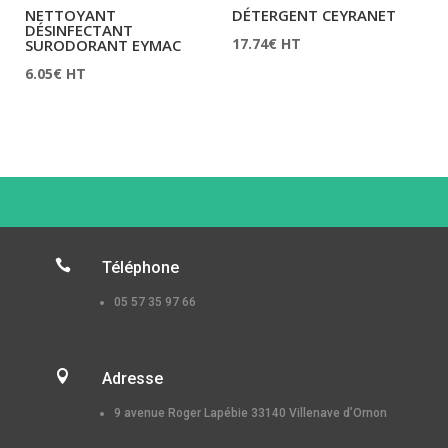
NETTOYANT
DÉTERGENT CEYRANET
DÉSINFECTANT
17.74
€
HT
SURODORANT EYMAC
6.05
€
HT

Téléphone
05 57 35 97 66

Adresse
9 avenue Roger Lapébie 33140 Villenave d’Ornon