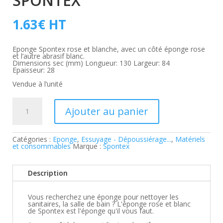
SPONTEX
1.63
€
HT
Eponge Spontex rose et blanche, avec un côté éponge rose
et l’autre abrasif blanc.
Dimensions sec (mm) Longueur: 130 Largeur: 84
Epaisseur: 28
Vendue à l’unité
quantité
de
Ajouter au panier
Eponge
rose/blanc
Spontex
Catégories :
Eponge
,
Essuyage - Dépoussiérage...
,
Matériels
et consommables
Marque :
Spontex
Description
Vous recherchez une éponge pour nettoyer les
sanitaires, la salle de bain ? L'éponge rose et blanc
de Spontex est l'éponge qu'il vous faut.