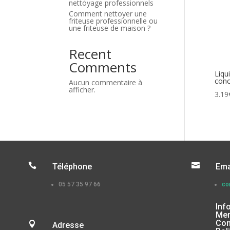
nettoyage professionnels
Comment nettoyer une
friteuse professionnelle ou
une friteuse de maison ?
Recent
Comments
Liqu
conc
Aucun commentaire à
afficher.
3.19


Téléphone
Ema
05 57 35 97 66
co
Inf
Men
Con

Adresse