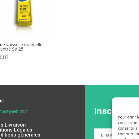
ide vaisselle manuelle
entré SV 25
€
HT
il
Inscrivez-
ntact@aeh-33.fr
Pour offrir 
cookies pou
os Livraison
consentir à
tions Légales
comportement
ditions générales