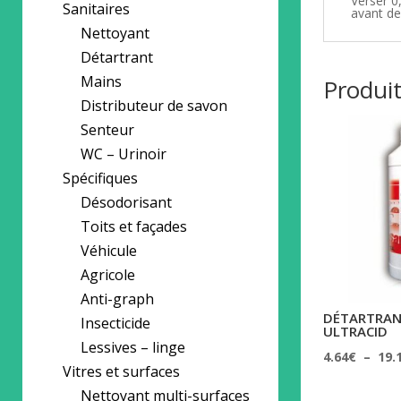
Verser 0
Sanitaires
avant de 
Nettoyant
Détartrant
Mains
Produit
Distributeur de savon
Senteur
WC – Urinoir
Spécifiques
Désodorisant
Toits et façades
Véhicule
Agricole
Anti-graph
DÉTARTRAN
Insecticide
ULTRACID
Lessives – linge
4.64
€
–
19.
Vitres et surfaces
Nettoyant multi-surfaces