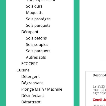
Sols durs
Moquette
Sols protégés
Sols parquets
Décapant
Sols bétons
Sols souples
Sols parquets
Autres sols
ECOCERT
Cuisine
Descrip
Détergent
Dégraissant
Le SV25 
Plonge Main / Machine
manuel de
agréable
Désinfectant
Conditio
Détartrant