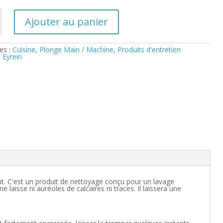
Ajouter au panier
e
ré
es :
Cuisine
,
Plonge Main / Machine
,
Produits d'entretien
:
Eyrein
nt. C'est un produit de nettoyage conçu pour un lavage
 laisse ni auréoles de calcaires ni traces. Il laissera une