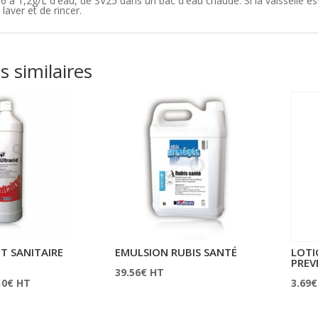
,6 à 1,2g/L d'eau, de SV25 dans un bac d'eau chaude. Si la vaisselle e
laver et de rincer.
s similaires
T SANITAIRE
EMULSION RUBIS SANTÉ
LOTI
PREV
39.56
€
HT
Plage
10
€
HT
3.69
€
de