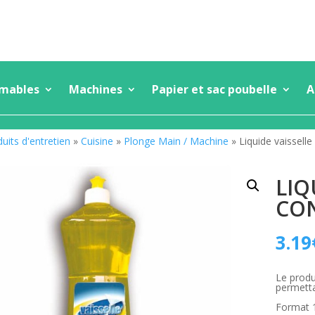
mmables
Machines
Papier et sac poubelle
A
uits d'entretien
»
Cuisine
»
Plonge Main / Machine
» Liquide vaissell
LIQ
CON
3.19
Le produ
permetta
Format 1