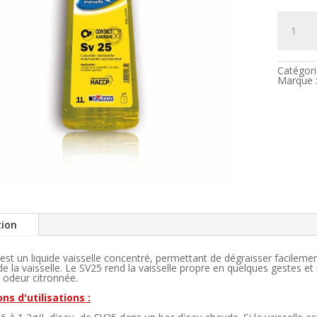
quantité
de
Liquide
vaisselle
manuell
concent
Catégori
SV
Marque 
25
tion
est un liquide vaisselle concentré, permettant de dégraisser facileme
 la vaisselle. Le SV25 rend la vaisselle propre en quelques gestes et ne
 odeur citronnée.
ns d'utilisations :