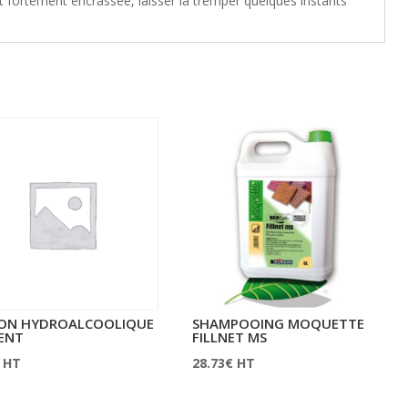
st fortement encrassée, laisser la tremper quelques instants
ON HYDROALCOOLIQUE
SHAMPOOING MOQUETTE
ENT
FILLNET MS
HT
28.73
€
HT