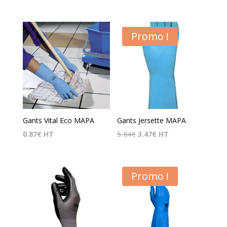
Promo !
Gants Vital Eco MAPA
Gants Jersette MAPA
Le
Le
0.87
€
HT
5.84
€
3.47
€
HT
prix
prix
initial
actuel
était :
est :
Promo !
5.84€.
3.47€.