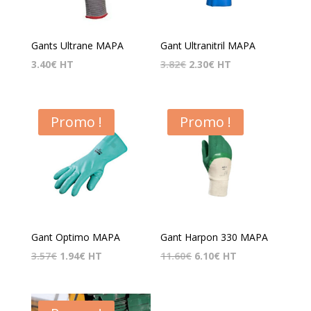
Gants Ultrane MAPA
Gant Ultranitril MAPA
Le
Le
3.40
€
HT
3.82
€
2.30
€
HT
prix
prix
initial
actuel
était :
est :
Promo !
Promo !
3.82€.
2.30€.
Gant Optimo MAPA
Gant Harpon 330 MAPA
Le
Le
Le
Le
3.57
€
1.94
€
HT
11.60
€
6.10
€
HT
prix
prix
prix
prix
initial
actuel
initial
actuel
était :
est :
était :
est :