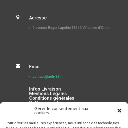

Adresse
9 avenue Roger Lapébie 33140 Villenave d’Ornon

Email
contact@aeh-33.fr
Infos Livraison
Mentions Légales
Conditions générales
Politique cookies
Gérer le consentement aux
cookies
Pour offrir les meilleures expériences, nous utilisons des technologies