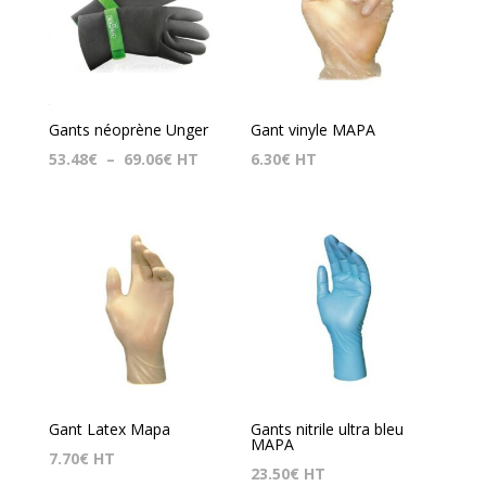
Gants néoprène Unger
Gant vinyle MAPA
Plage
53.48
€
–
69.06
€
HT
6.30
€
HT
de
prix :
53.48€
à
69.06€
Gant Latex Mapa
Gants nitrile ultra bleu
MAPA
7.70
€
HT
23.50
€
HT