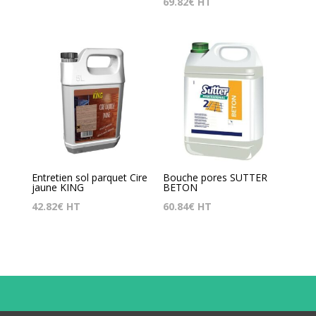
69.82
€
HT
Entretien sol parquet Cire
Bouche pores SUTTER
jaune KING
BETON
42.82
€
HT
60.84
€
HT