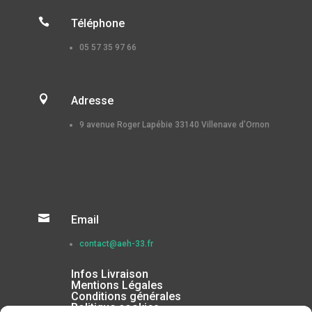

Téléphone
05 57 35 97 66

Adresse
9 avenue Roger Lapébie 33140 Villenave d’Ornon

Email
contact@aeh-33.fr
Infos Livraison
Mentions Légales
Conditions générales
Politique cookies