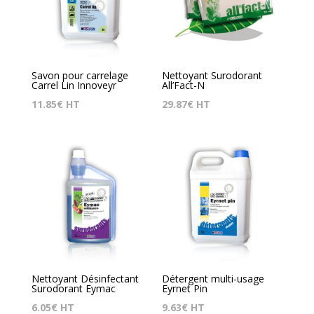
Savon pour carrelage
Nettoyant Surodorant
Carrel Lin Innoveyr
All’Fact-N
11.85
€
HT
29.87
€
HT
Nettoyant Désinfectant
Détergent multi-usage
Surodorant Eymac
Eyrnet Pin
6.05
€
HT
9.63
€
HT