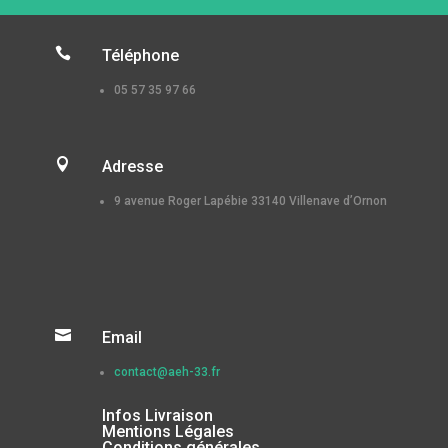

Téléphone
05 57 35 97 66

Adresse
9 avenue Roger Lapébie 33140 Villenave d’Ornon

Email
contact@aeh-33.fr
Infos Livraison
Mentions Légales
Conditions générales