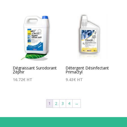
Dégraissant Surodorant
Détergent Désinfectant
Zéphir
Primactyl
16.72
€
HT
9.43
€
HT
1
2
3
4
→