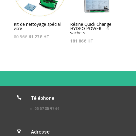
Kit de nettoyage spécial
Résine Quick Change
vitre
HYDRO POWER – 4
sachets
Le
Le
80.56
€
61.23
€
HT
181.86
€
HT
prix
prix
initial
actuel
était :
est :
80.56€.
61.23€.

Téléphone
05 57 35 97 66

Adresse