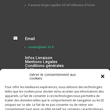
9 avenue Roger Lapébie 33140 Villenave d’Ornon

Email
contact@aeh-33.fr
Infos Livraison
Mentions Légales
Conditions générales
Politique cookies
Gérer le consentement aux
cookies
Pour offrir les meilleures expériences, nous utilisons des technologies
telles que les cookies pour stocker et/ou accéder aux informations des
appareils. Le fait de consentir à ces technologies nous permettra de
traiter des données telles que le comportement de navigation ou les ID
uniques sur ce site. Le fait de ne pas consentir ou de retirer son
consentement peut avoir un effet négatif sur certaines caractéristiques