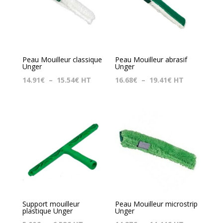
Peau Mouilleur classique
Peau Mouilleur abrasif
Unger
Unger
Plage
Plage
14.91
€
–
15.54
€
HT
16.68
€
–
19.41
€
HT
de
de
prix :
prix :
14.91€
16.68€
à
à
15.54€
19.41€
Support mouilleur
Peau Mouilleur microstrip
plastique Unger
Unger