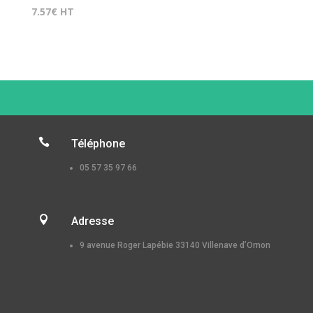
7.57
€
HT

Téléphone
05 57 35 97 66

Adresse
9 avenue Roger Lapébie 33140 Villenave d’Ornon