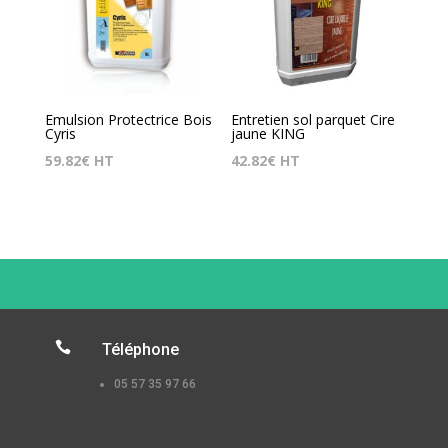
Emulsion Protectrice Bois
Entretien sol parquet Cire
Cyris
jaune KING
59.82
€
HT
42.82
€
HT

Téléphone
05 57 35 97 66